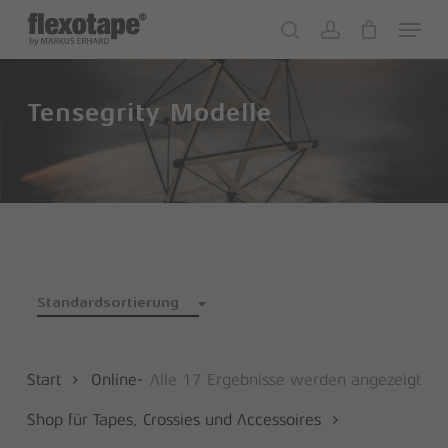
Skip
Menu
to
search
account
Close
Cart
Cart
main
content
Tensegrity Modelle
Standardsortierung
Start
Online-
Alle 17 Ergebnisse werden angezeigt
Shop für Tapes, Crossies und Accessoires