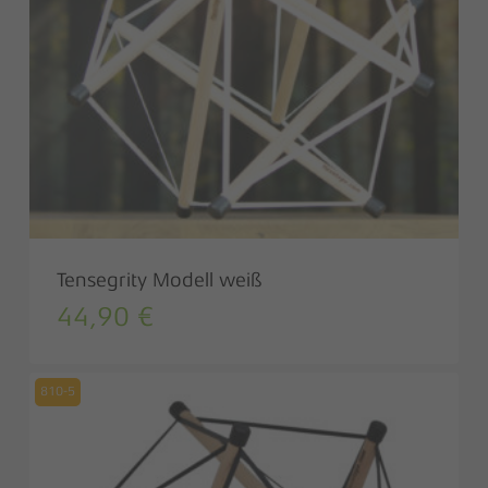
Tensegrity Modell weiß
44,90
€
810-5