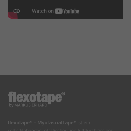
ist ein
flexotape® – MyofascialTape®
selbstklebendes, elastisches und luftdurchlässiges