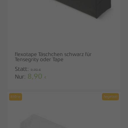
flexotape Täschchen schwarz für
Tensegrity oder Tape
Statt:
9,90
€
8,90
Ursprünglicher
Aktueller
Nur:
€
Preis
Preis
war:
ist:
9,90 €
8,90 €.
810-w
Angebot!