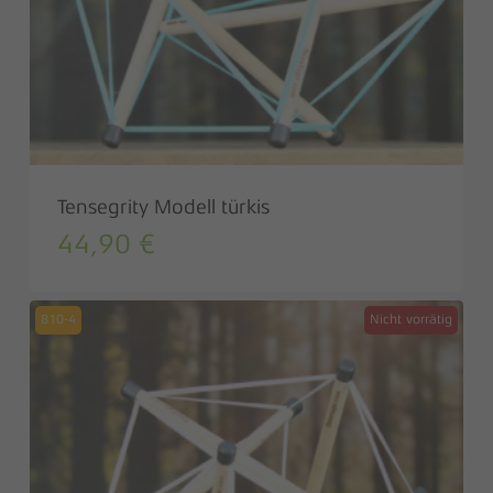
Tensegrity Modell türkis
44,90
€
810-4
Nicht vorrätig