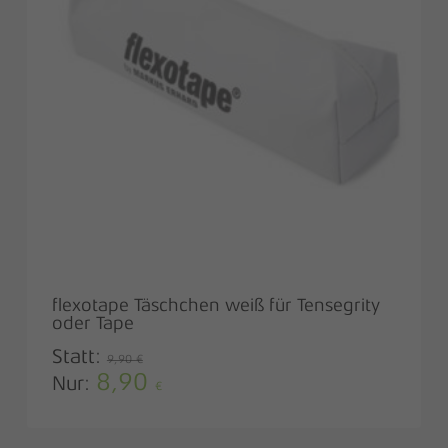
flexotape Täschchen weiß für Tensegrity
oder Tape
Statt:
9,90
€
8,90
Ursprünglicher
Aktueller
Nur:
€
Preis
Preis
war:
ist:
9,90 €
8,90 €.