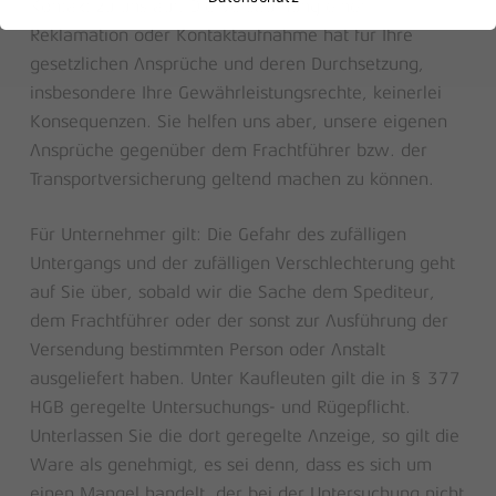
Kontakt zu uns auf. Die Versäumung einer
Reklamation oder Kontaktaufnahme hat für Ihre
gesetzlichen Ansprüche und deren Durchsetzung,
insbesondere Ihre Gewährleistungsrechte, keinerlei
Konsequenzen. Sie helfen uns aber, unsere eigenen
Ansprüche gegenüber dem Frachtführer bzw. der
Transportversicherung geltend machen zu können.
Für Unternehmer gilt: Die Gefahr des zufälligen
Untergangs und der zufälligen Verschlechterung geht
auf Sie über, sobald wir die Sache dem Spediteur,
dem Frachtführer oder der sonst zur Ausführung der
Versendung bestimmten Person oder Anstalt
ausgeliefert haben. Unter Kaufleuten gilt die in § 377
HGB geregelte Untersuchungs- und Rügepflicht.
Unterlassen Sie die dort geregelte Anzeige, so gilt die
Ware als genehmigt, es sei denn, dass es sich um
einen Mangel handelt, der bei der Untersuchung nicht