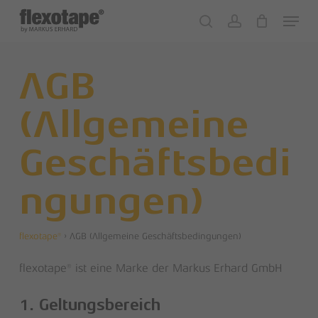
Skip
Menu
to
search
account
Close
Cart
Cart
main
content
AGB
(Allgemeine
Geschäftsbedi
ngungen)
flexotape®
›
AGB (Allgemeine Geschäftsbedingungen)
flexotape® ist eine Marke der Markus Erhard GmbH
1. Geltungsbereich