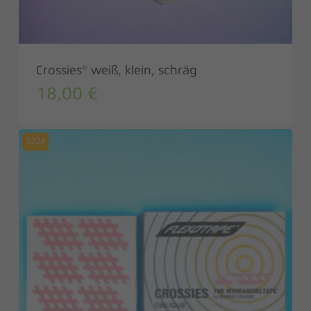
Crossies® weiß, klein, schräg
18,00
€
322#