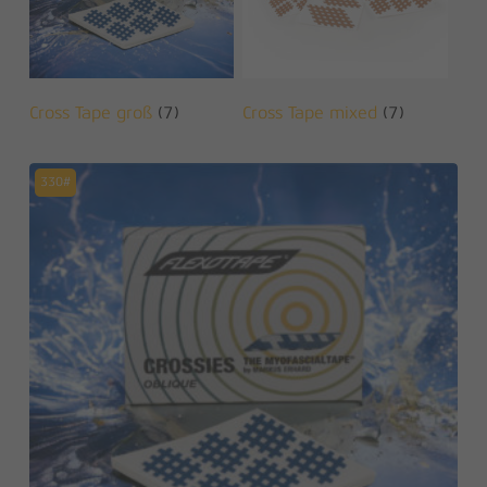
Cross Tape groß
(7)
Cross Tape mixed
(7)
330#