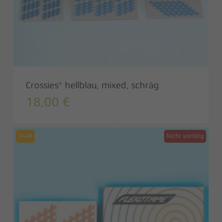
Crossies® hellblau, mixed, schräg
18,00
€
344#
Nicht vorrätig