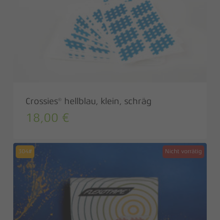
Crossies® hellblau, klein, schräg
18,00
€
304#
Nicht vorrätig