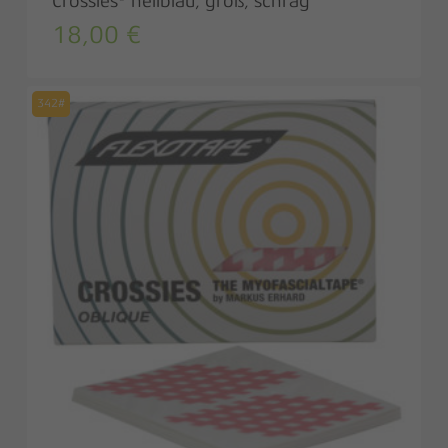
Crossies® hellblau, groß, schräg
18,00
€
342#
Zwischensumme:
0,00
€
Warenkorb anzeigen
Kasse