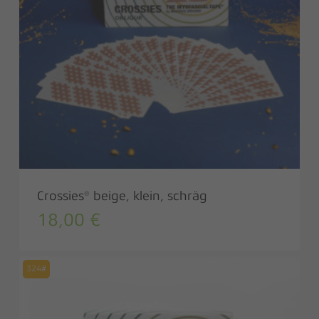
Crossies® beige, klein, schräg
18,00
€
324#