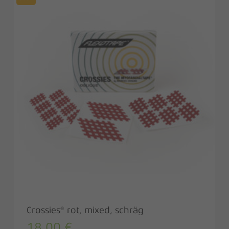
Crossies® rot, mixed, schräg
18,00
€