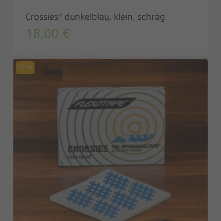
Crossies® dunkelblau, klein, schräg
18,00
€
321#