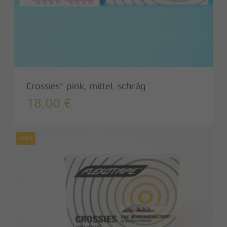
Crossies® pink, mittel, schräg
18,00
€
305#