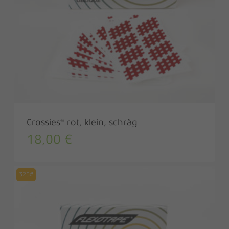
Crossies® rot, klein, schräg
18,00
€
325#