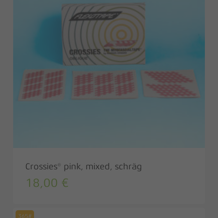
Crossies® pink, mixed, schräg
18,00
€
365#