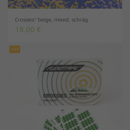
Crossies® beige, mixed, schräg
18,00
€
309#