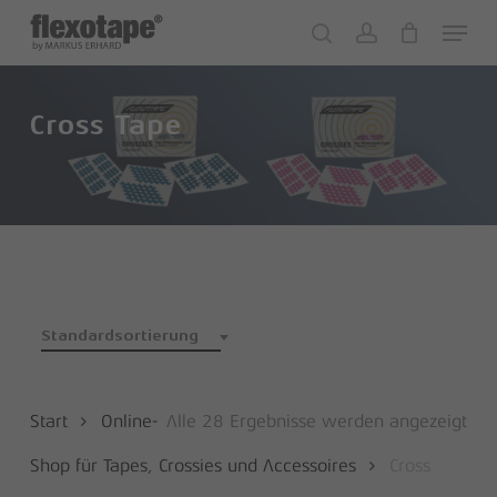
Skip
Menu
to
search
account
Close
Cart
Cart
main
content
Cross Tape
Standardsortierung
Start
Online-
Alle 28 Ergebnisse werden angezeigt
Shop für Tapes, Crossies und Accessoires
Cross