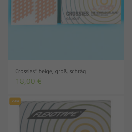
Crossies® beige, groß, schräg
18,00
€
350#