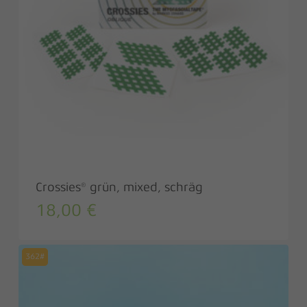
Crossies® grün, mixed, schräg
18,00
€
362#