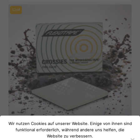
326#
Es befinden sich keine Produkte im
Warenkorb.
Wir nutzen Cookies auf unserer Website. Einige von ihnen sind
funktional erforderlich, während andere uns helfen, die
Website zu verbessern.
Go to shop
Crossies® weiß, mittel, schräg