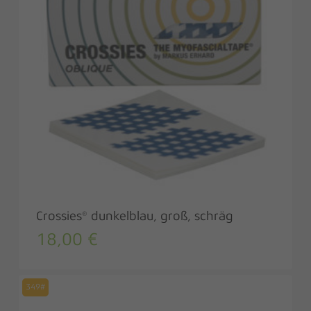
Crossies® dunkelblau, groß, schräg
18,00
€
349#