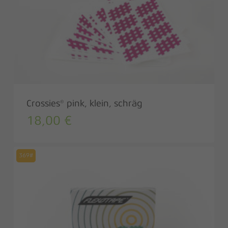
Crossies® pink, klein, schräg
18,00
€
369#