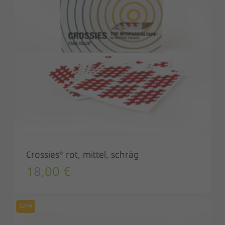
Crossies® rot, mittel, schräg
18,00
€
329#