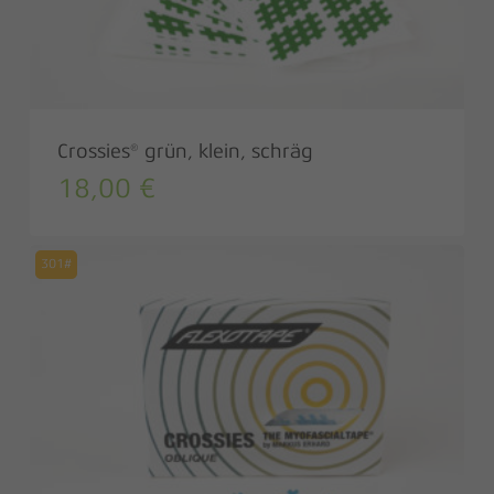
Crossies® grün, klein, schräg
18,00
€
301#