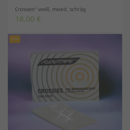
Crossies® weiß, mixed, schräg
18,00
€
306#