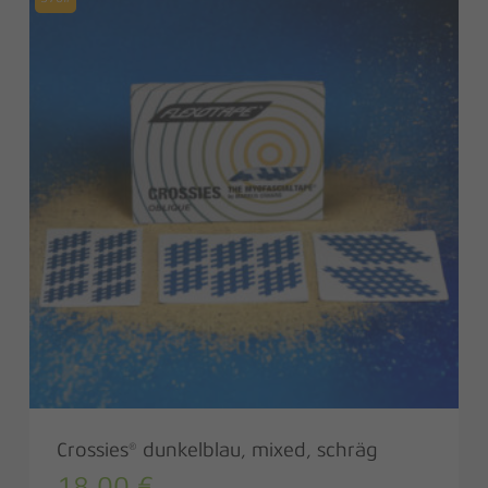
Crossies® dunkelblau, mixed, schräg
18,00
€