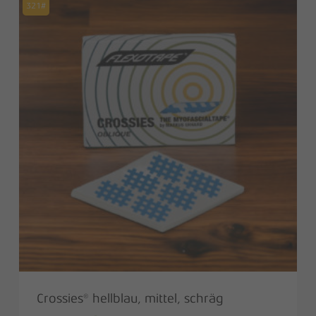
321#
Crossies® hellblau, mittel, schräg