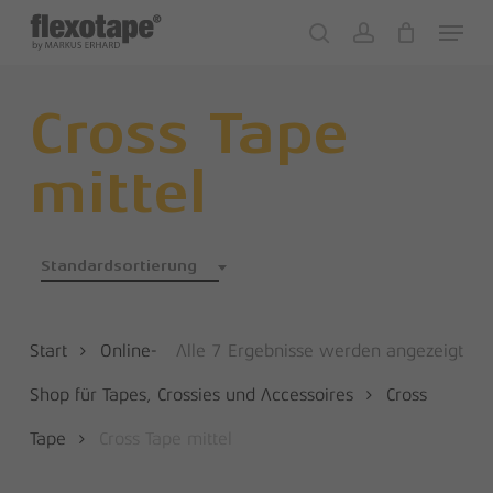
Skip
Menu
to
search
account
Close
Cart
Cart
main
content
Cross Tape
mittel
Standardsortierung
Start
Online-
Alle 7 Ergebnisse werden angezeigt
Shop für Tapes, Crossies und Accessoires
Cross
Tape
Cross Tape mittel