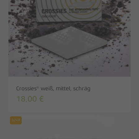
Crossies® weiß, mittel, schräg
18,00
€
324#