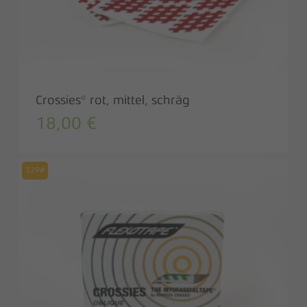
Crossies® rot, mittel, schräg
18,00
€
329#