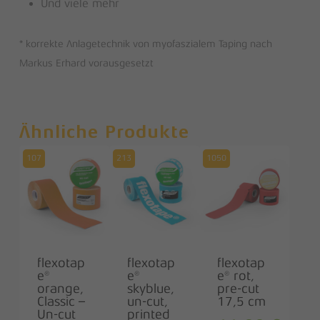
Und viele mehr
* korrekte Anlagetechnik von myofaszialem Taping nach
Markus Erhard vorausgesetzt
Ähnliche Produkte
107
213
1050
flexotap
flexotap
flexotap
e®
e®
e® rot,
orange,
skyblue,
pre-cut
Classic –
un-cut,
17,5 cm
Un-cut
printed