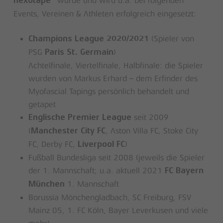
wurde und wird u.a. bei folgenden
flexotape®
Events, Vereinen & Athleten erfolgreich eingesetzt:
(Spieler von
Champions League 2020/2021
PSG
)
Paris St. Germain
Achtelfinale, Viertelfinale, Halbfinale: die Spieler
wurden von Markus Erhard – dem Erfinder des
Myofascial Tapings persönlich behandelt und
getapet
seit 2009
Englische Premier League
(
, Aston Villa FC, Stoke City
Manchester City FC
FC, Derby FC,
)
Liverpool FC
Fußball Bundesliga seit 2008 (jeweils die Spieler
der 1. Mannschaft; u.a. aktuell 2021
FC Bayern
1. Mannschaft
München
Borussia Mönchengladbach, SC Freiburg, FSV
Mainz 05, 1. FC Köln, Bayer Leverkusen und viele