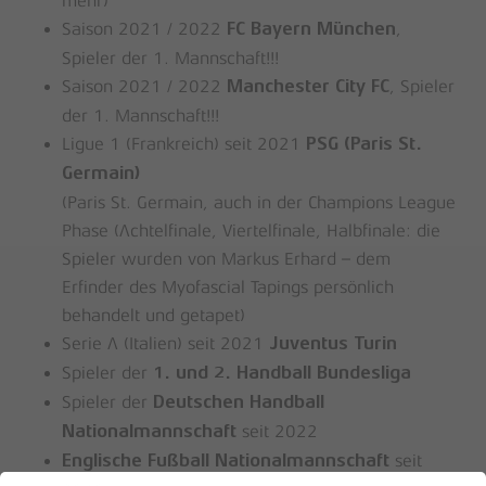
mehr)
Saison 2021 / 2022
,
FC Bayern München
Spieler der 1. Mannschaft!!!
Saison 2021 / 2022
, Spieler
Manchester City FC
der 1. Mannschaft!!!
Ligue 1 (Frankreich) seit 2021
PSG (Paris St.
Germain)
(Paris St. Germain, auch in der Champions League
Phase (Achtelfinale, Viertelfinale, Halbfinale: die
Spieler wurden von Markus Erhard – dem
Erfinder des Myofascial Tapings persönlich
behandelt und getapet)
Serie A (Italien) seit 2021
Juventus Turin
Spieler der
1. und 2. Handball Bundesliga
Spieler der
Deutschen Handball
seit 2022
Nationalmannschaft
seit
Englische Fußball Nationalmannschaft
Es befinden sich keine Produkte im