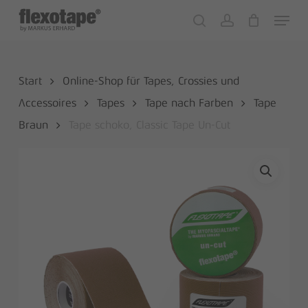
Skip
Menu
to
search
account
Close
Cart
Cart
main
content
Start
Online-Shop für Tapes, Crossies und
Accessoires
Tapes
Tape nach Farben
Tape
Braun
Tape schoko, Classic Tape Un-Cut