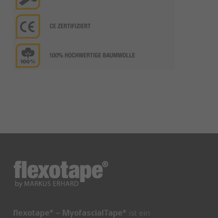
ist ein
flexotape® – MyofascialTape®