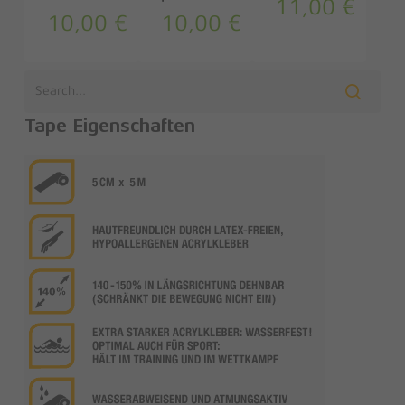
11,00
€
10,00
€
10,00
€
Tape Eigenschaften