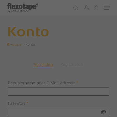
Skip
Menu
to
search
account
Close
Cart
Cart
main
content
Konto
flexotape®
›
Konto
Anmelden
Registrieren
Erforderlich
Benutzername oder E-Mail-Adresse
*
Erforderlich
Passwort
*